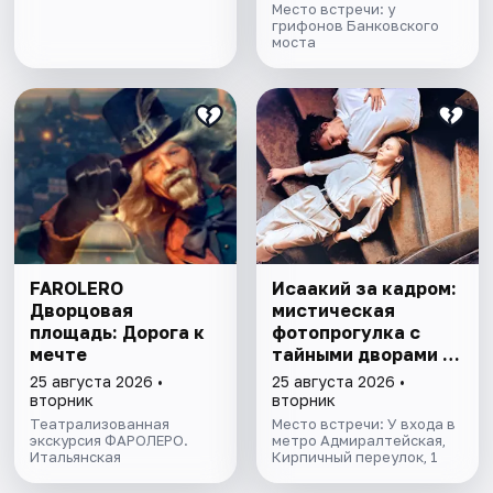
Место встречи: у
грифонов Банковского
моста
FAROLERO
Исаакий за кадром:
Дворцовая
мистическая
площадь: Дорога к
фотопрогулка с
мечте
тайными дворами и
колоннадой
25 августа 2026 •
25 августа 2026 •
вторник
вторник
Театрализованная
Место встречи: У входа в
экскурсия ФАРОЛЕРО.
метро Адмиралтейская,
Итальянская
Кирпичный переулок, 1