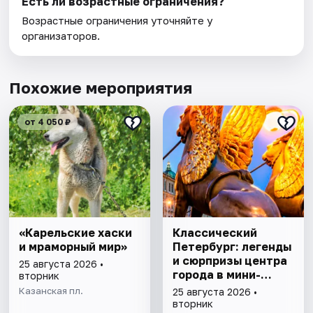
Есть ли возрастные ограничения?
Возрастные ограничения уточняйте у
организаторов.
Похожие мероприятия
от 4 050 ₽
«Карельские хаски
Классический
и мраморный мир»
Петербург: легенды
и сюрпризы центра
25 августа 2026 •
города в мини-
вторник
группе
Казанская пл.
25 августа 2026 •
вторник