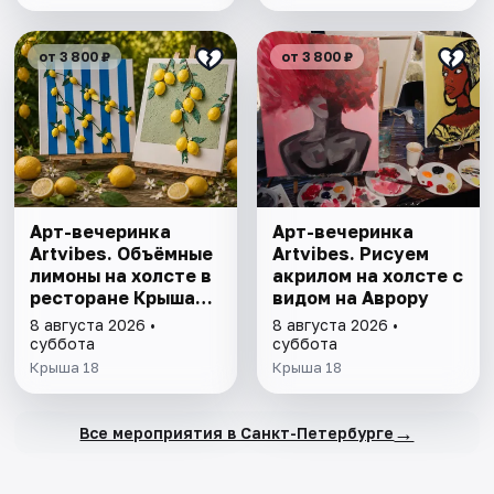
от 3 800 ₽
от 3 800 ₽
Арт-вечеринка
Арт-вечеринка
Artvibes. Объёмные
Artvibes. Рисуем
лимоны на холсте в
акрилом на холсте с
ресторане Крыша
видом на Аврору
18
8 августа 2026 •
8 августа 2026 •
суббота
суббота
Крыша 18
Крыша 18
→
Все мероприятия в Санкт-Петербурге