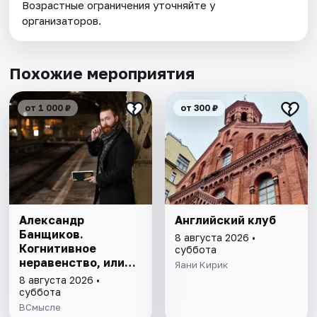
Возрастные ограничения уточняйте у
организаторов.
Похожие мероприятия
от 1 000 ₽
от 300 ₽
Александр
Английский клуб
Банщиков.
8 августа 2026 •
Когнитивное
суббота
неравенство, или
Яани Кирик
почему умные
8 августа 2026 •
умнеют, а глупые
суббота
глупеют
ВСмысле