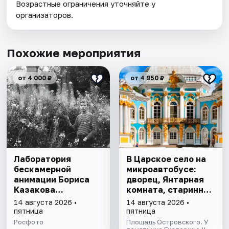
Возрастные ограничения уточняйте у
организаторов.
Похожие мероприятия
от 4 000 ₽
от 4 950 ₽
Лаборатория
В Царское село на
бескамерной
микроавтобусе:
анимации Бориса
дворец, Янтарная
Казакова
комната, старинный
«Параллельные
парк
14 августа 2026 •
14 августа 2026 •
истории»
пятница
пятница
Росфото
Площадь Островского. У