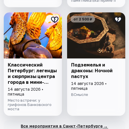
памятника Екатерине II
от 2 500 ₽
Классический
Подземелья и
Петербург: легенды
драконы: Ночной
и сюрпризы центра
пастух
города в мини-
14 августа 2026 •
группе
пятница
14 августа 2026 •
пятница
ВСмысле
Место встречи: у
грифонов Банковского
моста
→
Все мероприятия в Санкт-Петербурге