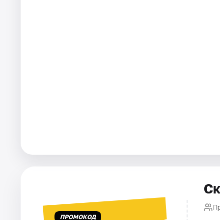
Города
Площадки
Артисты
Рейтинги
Ск
П
ПРОМОКОД