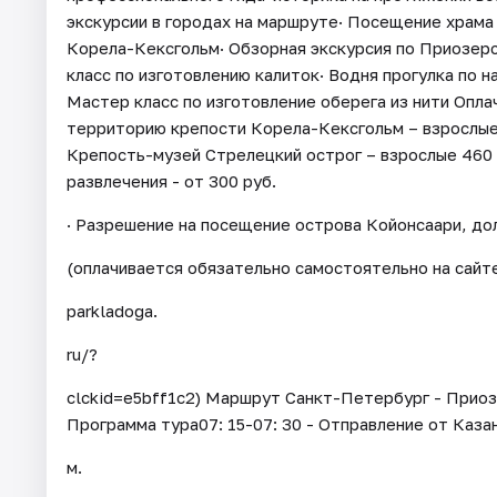
экскурсии в городах на маршруте· Посещение храм
Корела-Кексгольм· Обзорная экскурсия по Приозер
класс по изготовлению калиток· Водня прогулка по 
Мастер класс по изготовление оберега из нити Опла
территорию крепости Корела-Кексгольм – взрослые 2
Крепость-музей Стрелецкий острог – взрослые 460 р
развлечения - от 300 руб.
· Разрешение на посещение острова Койонсаари, дол
(оплачивается обязательно самостоятельно на сайте 
parkladoga.
ru/?
clckid=e5bff1c2) Маршрут Санкт-Петербург - Прио
Программа тура07: 15-07: 30 - Отправление от Казан
м.