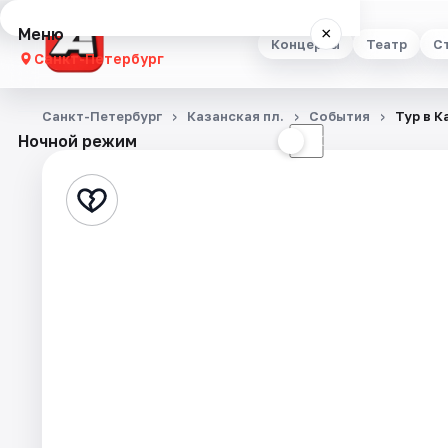
Меню
×
Концерты
Театр
С
Санкт-Петербург
Концерты
Санкт-Петербург
Казанская пл.
События
Тур в К
Ночной режим
☀
☾
Театр
Стендап
Выставки
Квесты
Экскурсии
Спорт
События