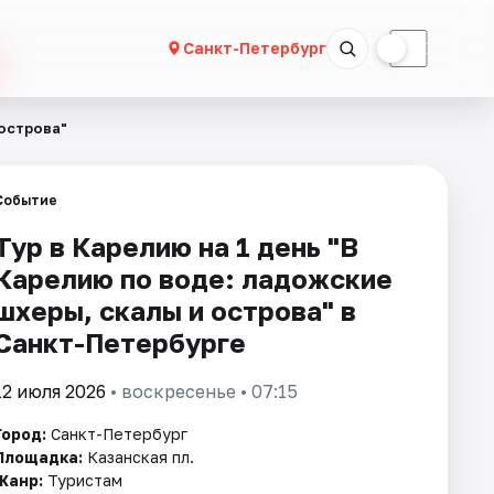
☀
☾
Санкт-Петербург
 острова"
Событие
Тур в Карелию на 1 день "В
Карелию по воде: ладожские
шхеры, скалы и острова" в
Санкт-Петербурге
12 июля 2026
• воскресенье • 07:15
Город:
Санкт-Петербург
Площадка:
Казанская пл.
Жанр:
Туристам