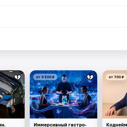
.
от 9 500 ₽
от 700 ₽
ин.
Иммерсивный гастро-
Коднейм