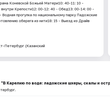
рама Коневской Божьей Матери10: 40-11: 10 -
нутри Крепости12: 00-12: 40 - Обед13: 00-14: 00 -
 - Водная прогулка по национальному парку Ладожские
отовлению оберега из нити18: 15 - Выезд из Драйв
кт-Петербург (Казанский
ь "В Карелию по воде: ладожские шхеры, скалы и ост
етербург.