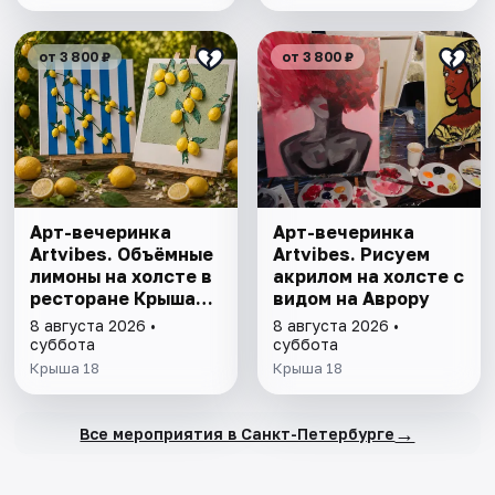
от 3 800 ₽
от 3 800 ₽
Арт-вечеринка
Арт-вечеринка
Artvibes. Объёмные
Artvibes. Рисуем
лимоны на холсте в
акрилом на холсте с
ресторане Крыша
видом на Аврору
18
8 августа 2026 •
8 августа 2026 •
суббота
суббота
Крыша 18
Крыша 18
→
Все мероприятия в Санкт-Петербурге