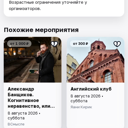
Возрастные ограничения уточняйте у
организаторов.
Похожие мероприятия
от 1 000 ₽
от 300 ₽
Александр
Английский клуб
Банщиков.
8 августа 2026 •
Когнитивное
суббота
неравенство, или
Яани Кирик
почему умные
8 августа 2026 •
умнеют, а глупые
суббота
глупеют
ВСмысле