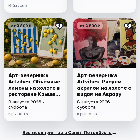
глупеют
ВСмысле
от 3 800 ₽
от 3 800 ₽
Арт-вечеринка
Арт-вечеринка
Artvibes. Объёмные
Artvibes. Рисуем
лимоны на холсте в
акрилом на холсте с
ресторане Крыша
видом на Аврору
18
8 августа 2026 •
8 августа 2026 •
суббота
суббота
Крыша 18
Крыша 18
→
Все мероприятия в Санкт-Петербурге