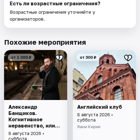
Есть ли возрастные ограничения?
Возрастные ограничения уточняйте у
организаторов.
Похожие мероприятия
от 1 000 ₽
от 300 ₽
Александр
Английский клуб
Банщиков.
8 августа 2026 •
Когнитивное
суббота
неравенство, или
Яани Кирик
почему умные
8 августа 2026 •
умнеют, а глупые
суббота