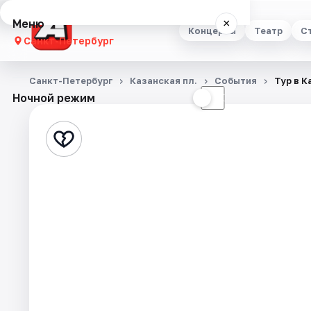
Меню
×
Концерты
Театр
С
Санкт-Петербург
Концерты
Санкт-Петербург
Казанская пл.
События
Тур в К
Ночной режим
☀
☾
Театр
Стендап
Выставки
Квесты
Экскурсии
Спорт
События