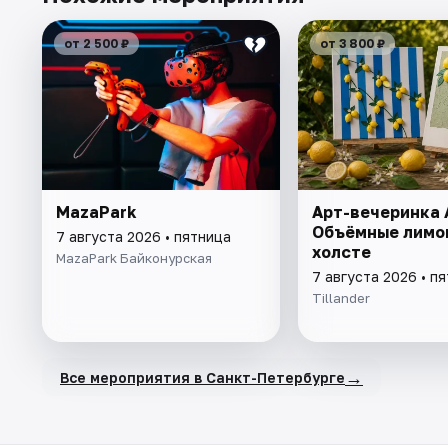
от 2 500 ₽
от 3 800 ₽
MazaPark
Арт-вечеринка A
Объёмные лимо
7 августа 2026 • пятница
холсте
MazaPark Байконурская
7 августа 2026 • п
Tillander
→
Все мероприятия в Санкт-Петербурге