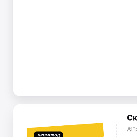
Города
Площадки
Артисты
Рейтинги
Ск
П
ПРОМОКОД