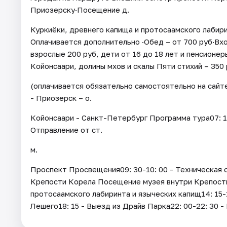
Приозерску·Посещение д.
Куркиёки, древнего капища и протосаамского лаби
Оплачивается дополнительно ·Обед – от 700 руб·Вх
взрослые 200 руб, дети от 16 до 18 лет и пенсионе
Койонсаари, долины мхов и скалы Пяти стихий – 350 
(оплачивается обязательно самостоятельно на сай
- Приозерск – о.
Койонсаари - Санкт-Петербург Программа тура07: 15
Отправление от ст.
м.
Проспект Просвещения09: 30-10: 00 - Техническая о
Крепости Корела Посещение музея внутри Крепости1
протосаамского лабиринта и языческих капищ14: 15-
Лешего18: 15 - Выезд из Драйв Парка22: 00-22: 30 