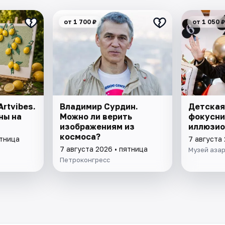
от 1 700 ₽
от 1 050 ₽
rtvibes.
Владимир Сурдин.
Детская
ны на
Можно ли верить
фокусни
изображениям из
иллюзио
космоса?
ятница
7 августа 
7 августа 2026 • пятница
Музей азар
Петроконгресс