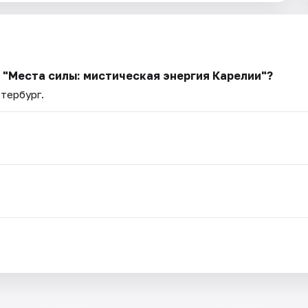
ь "Места силы: мистическая энергия Карелии"?
етербург.
.