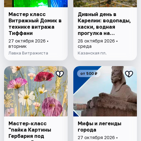
Мастер класс
Дивный день в
Витражный Домик в
Карелии: водопады,
технике витража
хаски, водная
Тиффани
прогулка на
драккаре к
27 октября 2026 •
28 октября 2026 •
форелевой ферме
вторник
среда
Лавка Витражиста
Казанская пл.
от 500 ₽
Мастер-класс
Мифы и легенды
"пайка Картины
города
Гербария под
27 октября 2026 •