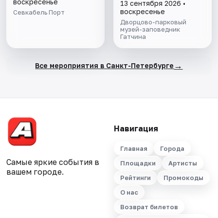
Приоратском
воскресенье
13 сентября 2026 •
дворце"
воскресенье
Севкабель Порт
Дворцово-парковый
музей-заповедник
Гатчина
→
Все мероприятия в Санкт-Петербурге
Навигация
Главная
Города
Самые яркие события в
Площадки
Артисты
вашем городе.
Рейтинги
Промокоды
О нас
Возврат билетов