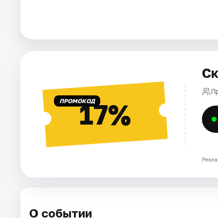
Города
Площадки
Ск
Артисты
П
Рейтинги
ПРОМОКОД
17%
Рекла
О событии