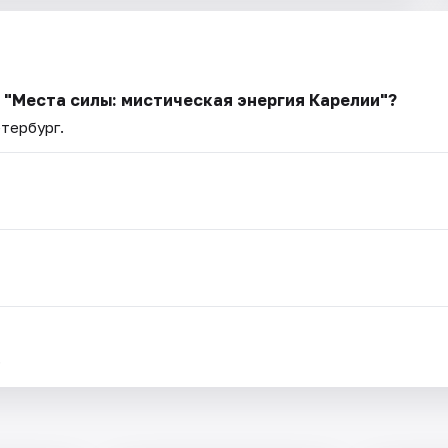
ь "Места силы: мистическая энергия Карелии"?
етербург.
.