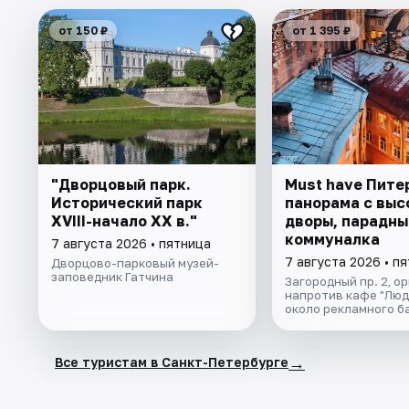
от 150 ₽
от 1 395 ₽
"Дворцовый парк.
Must have Пите
Исторический парк
панорама с выс
XVIII-начало XX в."
дворы, парадны
коммуналка
7 августа 2026 • пятница
7 августа 2026 • п
Дворцово-парковый музей-
заповедник Гатчина
Загородный пр. 2, о
напротив кафе "Люд
около рекламного б
→
Все туристам в Санкт-Петербурге