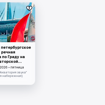
 петербургское
– речная
 пo Граду на
авторской
ией и живой
2026 • пятница
 в тёплом
Акватория звука"
теплохода
ая набережная)