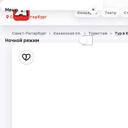
Меню
×
Концерты
Театр
С
Санкт-Петербург
Концерты
Санкт-Петербург
Казанская пл.
Туристам
Тур в 
Ночной режим
☀
☾
Театр
Стендап
Выставки
Квесты
Экскурсии
Спорт
События