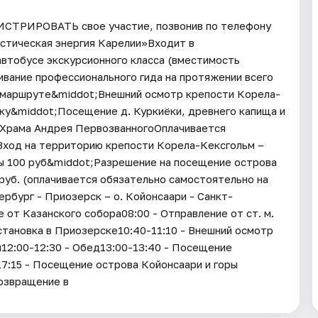
ГИСТРИРОВАТЬ свое участие, позвонив по телефону
истическая энергия Карелии»Входит в
втобусе экскурсионного класса (вместимость
ивание профессионального гида на протяжении всего
 маршруте&middot;Внешний осмотр крепости Корела-
ку&middot;Посещение д. Куркиёки, древнего капища и
 Храма Андрея ПервозванногоОплачивается
Вход на территорию крепости Корела-Кексгольм –
еры 100 руб&middot;Разрешение на посещение острова
 руб. (оплачивается обязательно самостоятельно на
бург - Приозерск – о. Койонсаари - Санкт-
от Казанского собора08:00 - Отправление от ст. м.
тановка в Приозерске10:40-11:10 - Внешний осмотр
2:00-12:30 - Обед13:00-13:40 - Посещение
17:15 - Посещение острова Койонсаари и горы
Возвращение в