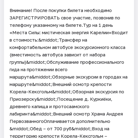
Внимание! После покупки билета необходимо
ЗАРЕГИСТРИРОВАТЬ свое участие, позвонив по
телефону указанному на билете.Тур на 1 день
«Места Силы: мистическая энергия Карелии»Входит
в стоимость:&middot;Трансфер на
комфортабельном автобусе экскурсионного класса
(вместимость автобуса зависит от набора
группы)&middot;Обслуживание профессионального
гида на протяжении всего
маршрута&middot;Обзорные экскурсии в городах на
маршруте&middot;Внешний осмотр крепости
Корела-Кексгольм&middot;Обзорная экскурсия по
Приозерску&middot;Посещение д. Куркиёки,
древнего капища и протосаамского
лабиринта&middot;Внешний осмотр Храма Андрея
ПервозванногоОплачивается дополнительно
&middot;Обед – от 700 руб&middot;Вход на
территорию крепости Корела-Кексгольм –