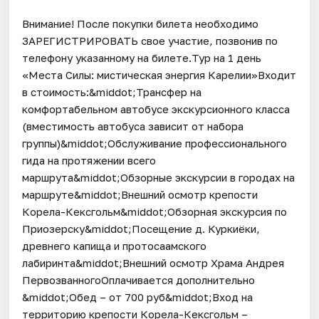
Внимание! После покупки билета необходимо
ЗАРЕГИСТРИРОВАТЬ свое участие, позвонив по
телефону указанному на билете.Тур на 1 день
«Места Силы: мистическая энергия Карелии»Входит
в стоимость:&middot;Трансфер на
комфортабельном автобусе экскурсионного класса
(вместимость автобуса зависит от набора
группы)&middot;Обслуживание профессионального
гида на протяжении всего
маршрута&middot;Обзорные экскурсии в городах на
маршруте&middot;Внешний осмотр крепости
Корела-Кексгольм&middot;Обзорная экскурсия по
Приозерску&middot;Посещение д. Куркиёки,
древнего капища и протосаамского
лабиринта&middot;Внешний осмотр Храма Андрея
ПервозванногоОплачивается дополнительно
&middot;Обед – от 700 руб&middot;Вход на
территорию крепости Корела-Кексгольм –