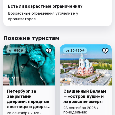
Есть ли возрастные ограничения?
Возрастные ограничения уточняйте у
организаторов.
Похожие туристам
от 690 ₽
от 10 450 ₽
Петербург за
Священный Валаам
закрытыми
— «остров души» и
дверями: парадные
ладожские шхеры
лестницы и дворы-
28 сентября 2026 •
колодцы
понедельник
28 сентября 2026 •