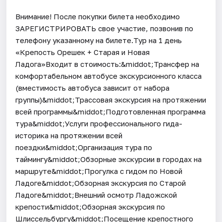
Внимание! После покупки билета необходимо
ЗАРЕГИСТРИРОВАТЬ свое участие, позвонив по
телефону указанному на билете.Тур на 1 день
«Крепость Орешек + Старая и Новая
Ладога»Входит в стоимость:&middot;Трансфер на
комфортабельном автобусе экскурсионного класса
(вместимость автобуса зависит от набора
группы)&middot;Трассовая экскурсия на протяжении
всей программы&middot;Подготовленная программа
тура&middot;Услуги профессионального гида-
историка на протяжении всей
поездки&middot;Организация тура по
таймингу&middot;Обзорные экскурсии в городах на
маршруте&middot;Прогулка с гидом по Новой
Ладоге&middot;Обзорная экскурсия по Старой
Ладоге&middot;Внешний осмотр Ладожской
крепости&middot;Обзорная экскурсия по
Шлиссельбургу&middot;Посещение крепостного