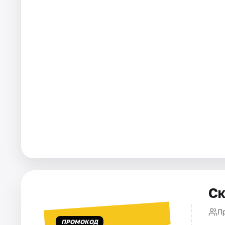
Города
Площадки
Артисты
Рейтинги
Ск
П
ПРОМОКОД