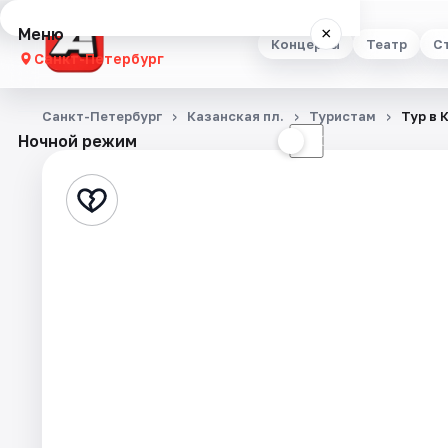
Меню
×
Концерты
Театр
С
Санкт-Петербург
Концерты
Санкт-Петербург
Казанская пл.
Туристам
Тур в 
Ночной режим
☀
☾
Театр
Стендап
Выставки
Квесты
Экскурсии
Спорт
События