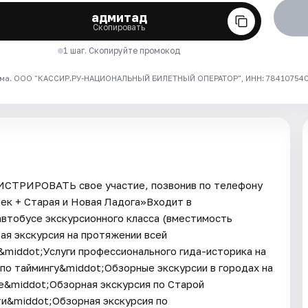
адмитад
Скопировать
1 шаг. Скопируйте промокод
ма. ООО "КАССИР.РУ-НАЦИОНАЛЬНЫЙ БИЛЕТНЫЙ ОПЕРАТОР", ИНН: 7841075409
ГИСТРИРОВАТЬ свое участие, позвонив по телефону
шек + Старая и Новая Ладога»Входит в
втобусе экскурсионного класса (вместимость
ая экскурсия на протяжении всей
middot;Услуги профессионального гида-историка на
по таймингу&middot;Обзорные экскурсии в городах на
е&middot;Обзорная экскурсия по Старой
и&middot;Обзорная экскурсия по