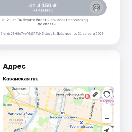
от 4 150 ₽
на Kassir.ru
2 шаг. Выберите билет и примените промокод
до оплаты
 erid: 25H8d7vbP8SRTvHZrUcdLB.
Действует до 31 августа 2026
Адрес
Казанская пл.