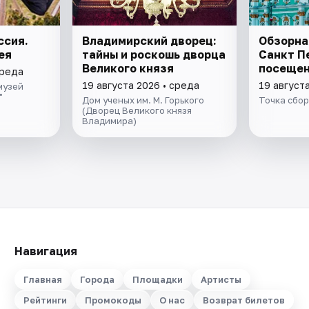
ссия.
Владимирский дворец:
Обзорна
ея
тайны и роскошь дворца
Санкт П
Великого князя
посещен
среда
19 августа 2026 • среда
19 август
музей
"
Дом ученых им. М. Горького
Точка сбо
(Дворец Великого князя
Владимира)
Навигация
Главная
Города
Площадки
Артисты
Рейтинги
Промокоды
О нас
Возврат билетов