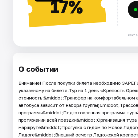
17%
Рекла
О событии
Внимание! После покупки билета необходимо ЗАРЕ
указанному на билете.Тур на 1 день «Крепость Оре
стоимость:&middot;Трансфер на комфортабельном а
автобуса зависит от набора группы)&middot;Трассов
программы&middot;Подготовленная программа тура&
протяжении всей поездки&middot;Организация тура 
маршруте&middot;Прогулка с гидом по Новой Ладог
Ладоге&middot;Внешний осмотр Ладожской крепост