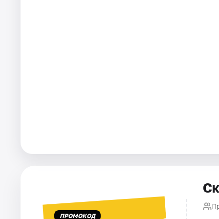
Города
Площадки
Артисты
Рейтинги
Ск
П
ПРОМОКОД