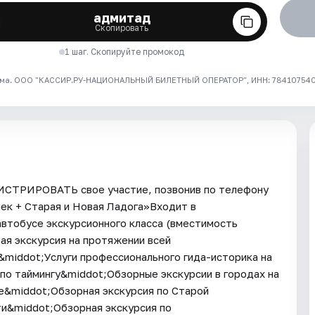
адмитад
Скопировать
1 шаг. Скопируйте промокод
ма. ООО "КАССИР.РУ-НАЦИОНАЛЬНЫЙ БИЛЕТНЫЙ ОПЕРАТОР", ИНН: 7841075409
ГИСТРИРОВАТЬ свое участие, позвонив по телефону
шек + Старая и Новая Ладога»Входит в
втобусе экскурсионного класса (вместимость
ая экскурсия на протяжении всей
middot;Услуги профессионального гида-историка на
по таймингу&middot;Обзорные экскурсии в городах на
е&middot;Обзорная экскурсия по Старой
и&middot;Обзорная экскурсия по