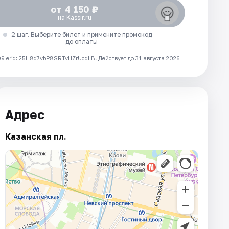
от 4 150 ₽
на Kassir.ru
2 шаг. Выберите билет и примените промокод
до оплаты
 erid: 25H8d7vbP8SRTvHZrUcdLB.
Действует до 31 августа 2026
Адрес
Казанская пл.