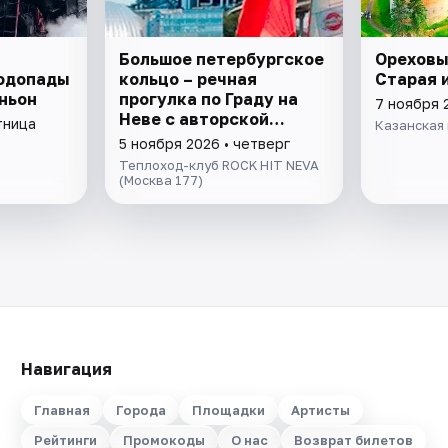
Большое петербургское
Ореховы
Водопады
кольцо – речная
Старая 
ньон
прогулка пo Граду на
7 ноября 
Неве с авторской
тница
Казанская 
экскурсией и живой
5 ноября 2026 • четверг
музыкой в тёплом
Теплоход-клуб ROCK HIT NEVA
салоне теплохода
(Москва 177)
Навигация
Главная
Города
Площадки
Артисты
Рейтинги
Промокоды
О нас
Возврат билетов