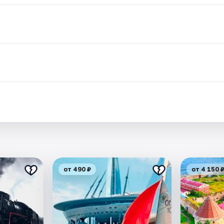
.
от 490 ₽
от 4 150 