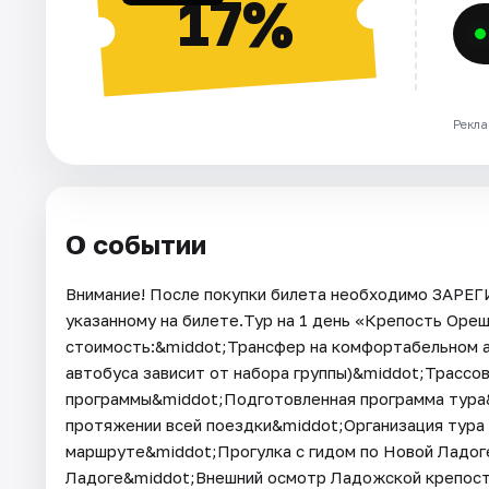
17%
Рекла
О событии
Внимание! После покупки билета необходимо ЗАРЕ
указанному на билете.Тур на 1 день «Крепость Оре
стоимость:&middot;Трансфер на комфортабельном а
автобуса зависит от набора группы)&middot;Трассов
программы&middot;Подготовленная программа тура&
протяжении всей поездки&middot;Организация тура 
маршруте&middot;Прогулка с гидом по Новой Ладог
Ладоге&middot;Внешний осмотр Ладожской крепост