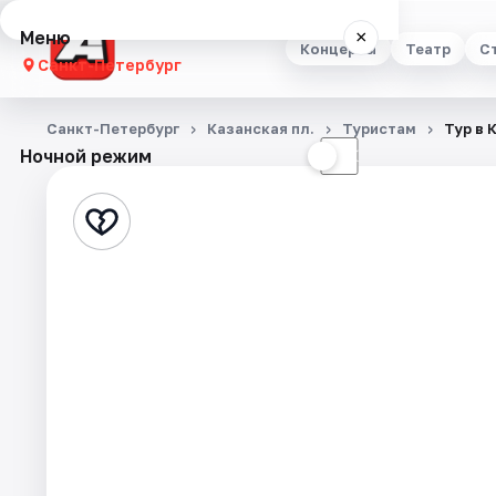
Меню
×
Концерты
Театр
С
Санкт-Петербург
Концерты
Санкт-Петербург
Казанская пл.
Туристам
Тур в 
Ночной режим
☀
☾
Театр
Стендап
Выставки
Квесты
Экскурсии
Спорт
События