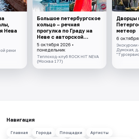
на
Большое петербургское
Дворцы 
алы,
кольцо – речная
Петерго
я Нева
прогулка пo Граду на
метеор
Неве с авторской
6 октября
экскурсией и живой
5 октября 2026 •
Экскурсии 
музыкой в тёплом
понедельник
Думская, д
ой реки
"Турсервис
салоне теплохода
Теплоход-клуб ROCK HIT NEVA
(Москва 177)
Навигация
Главная
Города
Площадки
Артисты