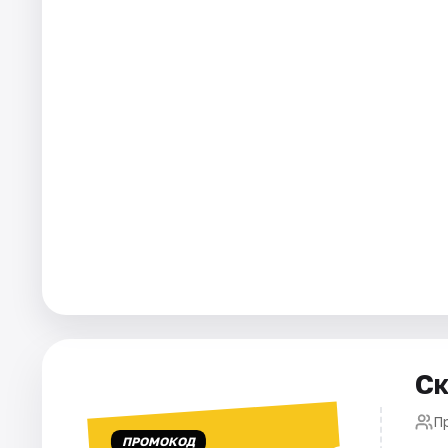
Города
Площадки
Артисты
Рейтинги
Ск
П
ПРОМОКОД