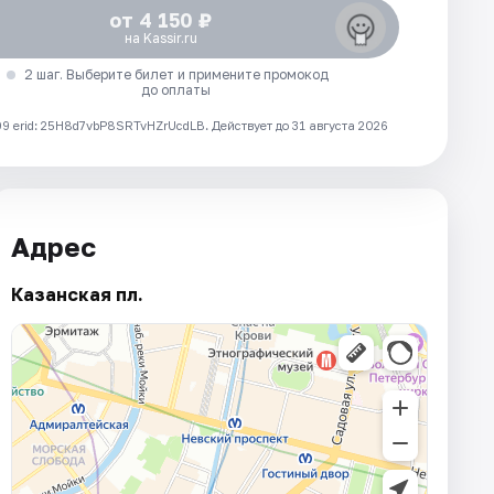
от 4 150 ₽
на Kassir.ru
2 шаг. Выберите билет и примените промокод
до оплаты
 erid: 25H8d7vbP8SRTvHZrUcdLB.
Действует до 31 августа 2026
Адрес
Казанская пл.