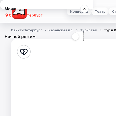
Меню
×
Концерты
Театр
С
Санкт-Петербург
Концерты
Санкт-Петербург
Казанская пл.
Туристам
Тур в 
Ночной режим
☀
☾
Театр
Стендап
Выставки
Квесты
Экскурсии
Спорт
События