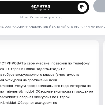
адмитад
Скопировать
1 шаг. Скопируйте промокод
ма. ООО "КАССИР.РУ-НАЦИОНАЛЬНЫЙ БИЛЕТНЫЙ ОПЕРАТОР", ИНН: 7841075409
ГИСТРИРОВАТЬ свое участие, позвонив по телефону
шек + Старая и Новая Ладога»Входит в
втобусе экскурсионного класса (вместимость
ая экскурсия на протяжении всей
middot;Услуги профессионального гида-историка на
по таймингу&middot;Обзорные экскурсии в городах на
е&middot;Обзорная экскурсия по Старой
и&middot;Обзорная экскурсия по