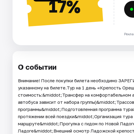
17%
Рекла
О событии
Внимание! После покупки билета необходимо ЗАРЕ
указанному на билете.Тур на 1 день «Крепость Оре
стоимость:&middot;Трансфер на комфортабельном а
автобуса зависит от набора группы)&middot;Трассов
программы&middot;Подготовленная программа тура&
протяжении всей поездки&middot;Организация тура 
маршруте&middot;Прогулка с гидом по Новой Ладог
Ладоге&middot;Внешний осмотр Ладожской крепост