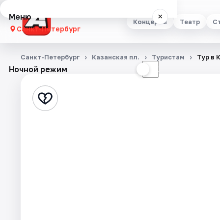
Меню
×
Концерты
Театр
С
Санкт-Петербург
Концерты
Санкт-Петербург
Казанская пл.
Туристам
Тур в 
Ночной режим
☀
☾
Театр
Стендап
Выставки
Квесты
Экскурсии
Спорт
События