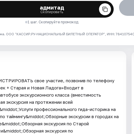
адмитад
Скопировать
1 шаг. Скопируйте промокод
ма. ООО "КАССИР.РУ-НАЦИОНАЛЬНЫЙ БИЛЕТНЫЙ ОПЕРАТОР", ИНН: 7841075409
ГИСТРИРОВАТЬ свое участие, позвонив по телефону
шек + Старая и Новая Ладога»Входит в
втобусе экскурсионного класса (вместимость
ая экскурсия на протяжении всей
middot;Услуги профессионального гида-историка на
по таймингу&middot;Обзорные экскурсии в городах на
е&middot;Обзорная экскурсия по Старой
и&middot;Обзорная экскурсия по