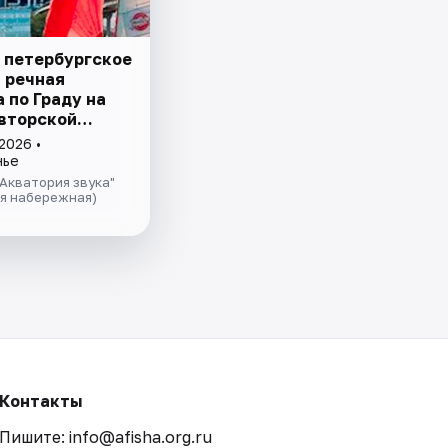
 петербургское
– речная
 пo Граду на
авторской
ией и живой
2026 •
 в тёплом
нье
теплохода
Акватория звука"
ая набережная)
Контакты
Пишите: info@afisha.org.ru