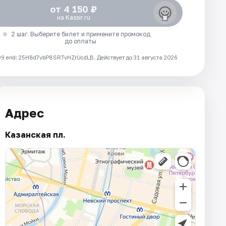
от 4 150 ₽
на Kassir.ru
2 шаг. Выберите билет и примените промокод
до оплаты
 erid: 25H8d7vbP8SRTvHZrUcdLB.
Действует до 31 августа 2026
Адрес
Казанская пл.