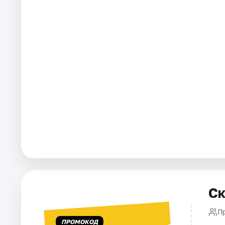
Города
Площадки
Артисты
Рейтинги
Ск
П
ПРОМОКОД