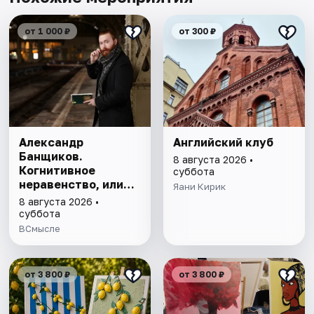
от 1 000 ₽
от 300 ₽
Александр
Английский клуб
Банщиков.
8 августа 2026 •
Когнитивное
суббота
неравенство, или
Яани Кирик
почему умные
8 августа 2026 •
умнеют, а глупые
суббота
глупеют
ВСмысле
от 3 800 ₽
от 3 800 ₽