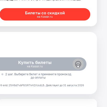
Билеты со скидкой
на Kassir.ru
Купить билеты
на Kassir.ru
2 шаг. Выберите билет и примените промокод
до оплаты
 erid: 25H8d7vbP8SRTvHZrUcdLB.
Действует до 31 августа 2026