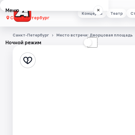
Меню
×
Концерты
Театр
С
Санкт-Петербург
Концерты
Санкт-Петербург
Место встречи: Дворцовая площадь
Ночной режим
☀
☾
Театр
Стендап
Выставки
Квесты
Экскурсии
Спорт
События