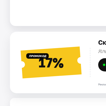
Города
Площадки
Артисты
Ск
Рейтинги
П
ПРОМОКОД
17%
Рекла