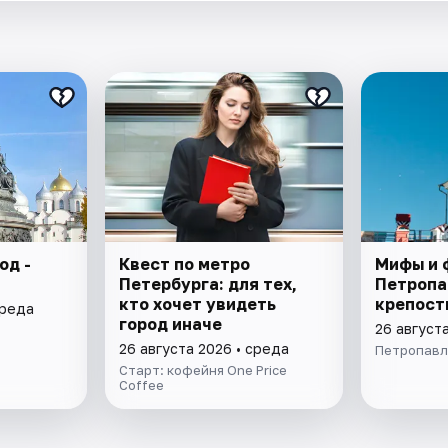
од -
Квест по метро
Мифы и 
Петербурга: для тех,
Петропа
кто хочет увидеть
крепост
среда
город иначе
26 август
26 августа 2026 • среда
Петропавл
Старт: кофейня One Price
Coffee