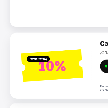
Города
Площадки
Артисты
Сэ
Рейтинги
П
ПРОМОКОД
10%
Рекла
это м