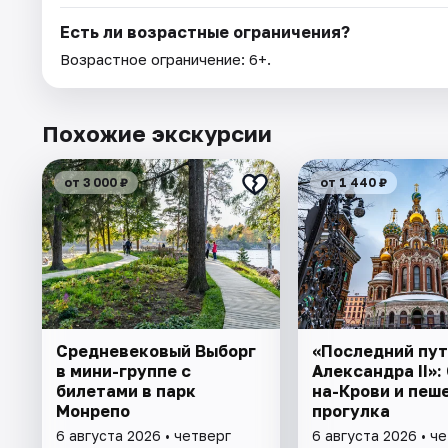
Есть ли возрастные ограничения?
Возрастное ограничение: 6+.
Похожие экскурсии
от 3 000 ₽
от 1 440 ₽
Cредневековый Выборг
«Последний пут
в мини-группе c
Александра II»:
билетами в парк
на-Крови и пеш
Монрепо
прогулка
6 августа 2026 • четверг
6 августа 2026 • ч