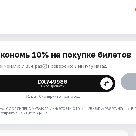
кономь 10% на покупке билетов
рименили: 7 854 раз
Проверено: 1 минуту назад
DX749988
Скопировать
1 шаг. Скопируйте промокод
ма. ООО "ЯНДЕКС МУЗЫКА", ИНН: 9705121040 erid: 25H8d7vbP8SRTvHZrUcdLB
ероприятие на Яндекс Афише!