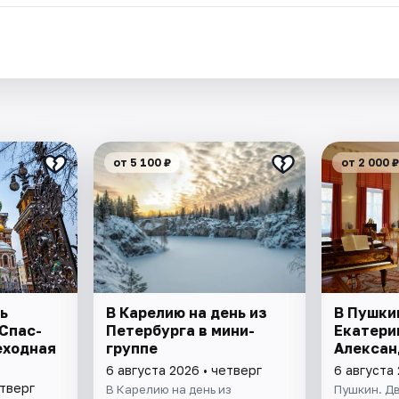
от 5 100 ₽
от 2 000 ₽
ь
В Карелию на день из
В Пушки
 Спас-
Петербурга в мини-
Екатери
еходная
группе
Алексан
6 августа 2026 • четверг
6 августа 
етверг
В Карелию на день из
Пушкин. Дв