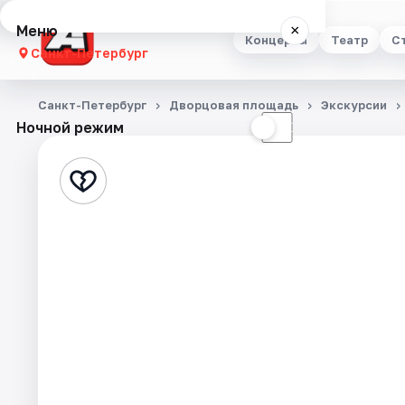
Меню
×
Концерты
Театр
С
Санкт-Петербург
Концерты
Санкт-Петербург
Дворцовая площадь
Экскурсии
Ночной режим
☀
☾
Театр
Стендап
Выставки
Квесты
Экскурсии
Спорт
События