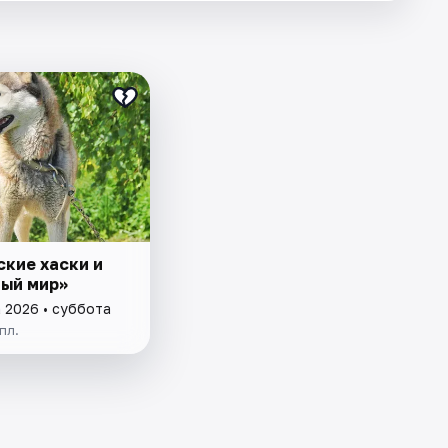
₽
ские хаски и
ый мир»
а 2026 • суббота
пл.