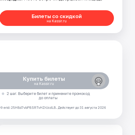
Билеты со скидкой
на Kassir.ru
Купить билеты
на Kassir.ru
2 шаг. Выберите билет и примените промокод
до оплаты
 erid: 25H8d7vbP8SRTvHZrUcdLB.
Действует до 31 августа 2026