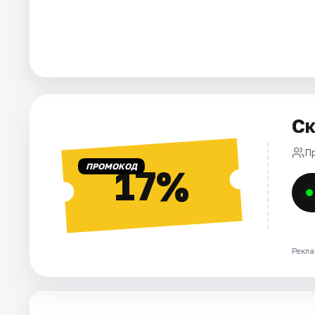
Города
Площадки
Артисты
Ск
Рейтинги
П
ПРОМОКОД
17%
Рекла