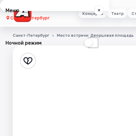
Меню
×
Концерты
Театр
С
Санкт-Петербург
Концерты
Санкт-Петербург
Место встречи: Дворцовая площадь
Ночной режим
☀
☾
Театр
Стендап
Выставки
Квесты
Экскурсии
Спорт
События