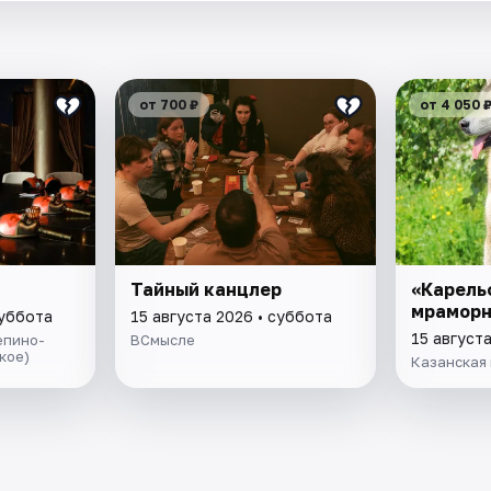
от 700 ₽
от 4 050 
Тайный канцлер
«Карель
мраморн
суббота
15 августа 2026 • суббота
15 август
епино-
ВСмысле
кое)
Казанская 