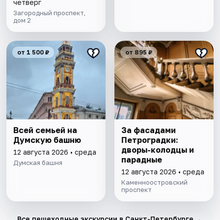
четверг
Загородный проспект,
дом 2
от 1 500 ₽
от 895 ₽
Всей семьей на
За фасадами
Думскую башню
Петроградки:
дворы-колодцы и
12 августа 2026 • среда
парадные
Думская башня
12 августа 2026 • среда
Каменноостровский
проспект
→
Все пешеходные экскурсии в Санкт-Петербурге