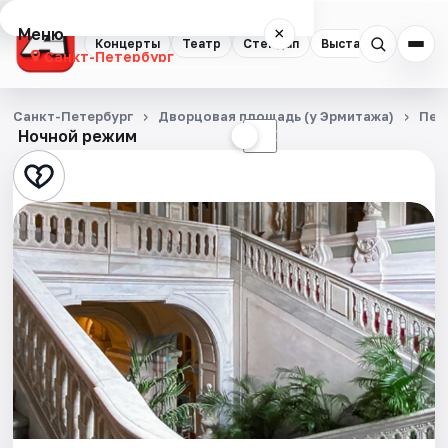
Меню
×
Концерты
Театр
Стендап
Выставки
Квест
Санкт-Петербург
Концерты
Санкт-Петербург
Дворцовая площадь (у Эрмитажа)
Пеш
Ночной режим
☀
☾
Театр
Стендап
Выставки
Квесты
Экскурсии
Спорт
События