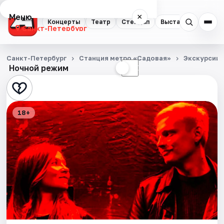
Меню
×
Концерты
Театр
Стендап
Выставки
Квест
Санкт-Петербург
Концерты
Санкт-Петербург
Станция метро «Садовая»
Экскурсии
Ночной режим
☀
☾
Театр
Стендап
18+
Выставки
Квесты
Экскурсии
Спорт
События