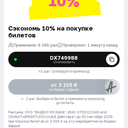
10%
Сэкономь 10% на покупке
билетов
Применили: 8 398 раз
Проверено: 1 минуту назад
DX749988
Скопировать
1 шаг. Скопируйте промокод
от 3 105 ₽
на Яндекс Афише
2 шаг. Выберите билет и примените промокод
до оплаты
Реклама. ООО "ЯНДЕКС МУЗЫКА", ИНН: 9705121040 erid:
25H8d7vbP8SRTvHZrUcdLB
Действует до 30 сентября 2026
при покупке билетов от 3 000 ₽ на это мероприятие на Яндекс
Афише!