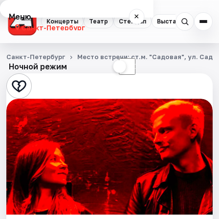
Меню
×
Концерты
Театр
Стендап
Выставки
Квест
Санкт-Петербург
Концерты
Санкт-Петербург
Место встречи: ст.м. "Садовая", ул. Садо
Ночной режим
☀
☾
Театр
Стендап
Выставки
Квесты
Экскурсии
Спорт
События