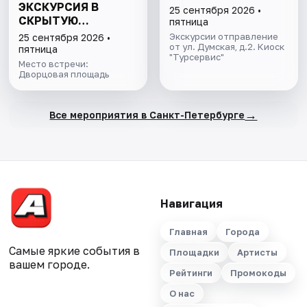
ЭКСКУРСИЯ В
25 сентября 2026 •
СКРЫТУЮ
пятница
СОКРОВИЩНИЦУ
Экскурсии отправление
25 сентября 2026 •
ЭРМИТАЖА С
от ул. Думская, д.2. Киоск
пятница
"Турсервис"
БИЛЕТОМ В МУЗЕЙ
Место встречи:
Дворцовая площадь
→
Все мероприятия в Санкт-Петербурге
Навигация
Главная
Города
Самые яркие события в
Площадки
Артисты
вашем городе.
Рейтинги
Промокоды
О нас