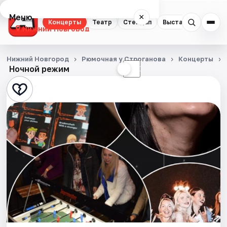
Меню
×
Концерты
Театр
Стендап
Выставки
Квест
Нижний Новгород
Концерты
Нижний Новгород
Рюмочная у Строганова
Концерты
Ночной режим
☀
☾
Театр
Стендап
Выставки
Квесты
Экскурсии
Спорт
События