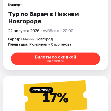
Концерт
Тур по барам в Нижнем
Города
Новгороде
Площадки
22 августа 2026
• суббота • 20:00
Артисты
Город:
Нижний Новгород
Площадка:
Рюмочная у Строганова
Рейтинги
Билеты со скидкой
на Kassir.ru
ПРОМОКОД
17%