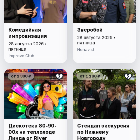
Комедийная
Зверобой
импровизация
28 августа 2026 •
пятница
28 августа 2026 •
пятница
Nenavist’
Improve Club
от 2 300 ₽
от 1 190 ₽
Дискотека 80-90-
Стендап экскурсия
00х на теплоходе
по Нижнему
Линда от River
Новгороду