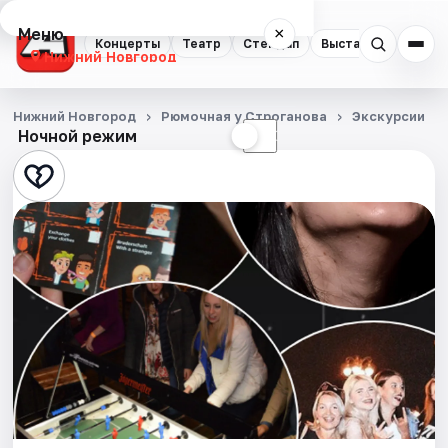
Меню
×
Концерты
Театр
Стендап
Выставки
Квест
Нижний Новгород
Концерты
Нижний Новгород
Рюмочная у Строганова
Экскурсии
Ночной режим
☀
☾
Театр
Стендап
Выставки
Квесты
Экскурсии
Спорт
События