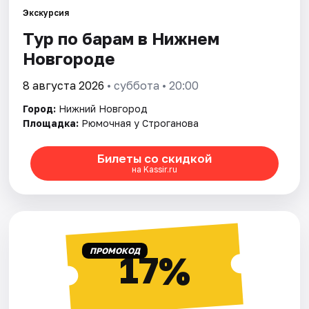
Экскурсия
Тур по барам в Нижнем
Города
Новгороде
Площадки
8 августа 2026
• суббота • 20:00
Артисты
Город:
Нижний Новгород
Площадка:
Рюмочная у Строганова
Рейтинги
Билеты со скидкой
на Kassir.ru
ПРОМОКОД
17%