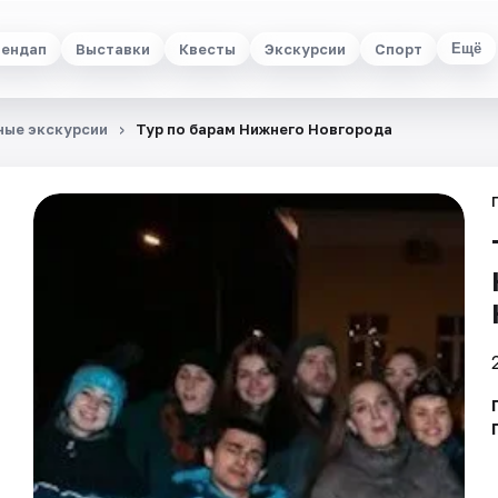
ендап
Выставки
Квесты
Экскурсии
Спорт
Ещё
ые экскурсии
Тур по барам Нижнего Новгорода