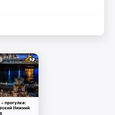
 – прогулка:
еский Нижний
д