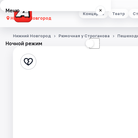
Меню
×
Концерты
Театр
Ст
Нижний Новгород
Концерты
Нижний Новгород
Рюмочная у Строганова
Пешеходн
Ночной режим
☀
☾
Театр
Стендап
Выставки
Квесты
Экскурсии
Спорт
События