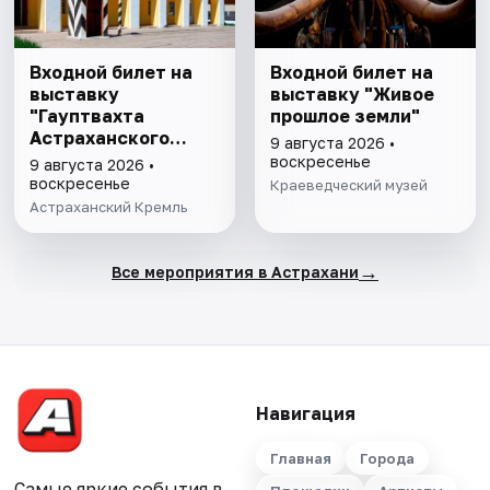
Входной билет на
Входной билет на
выставку
выставку "Живое
"Гауптвахта
прошлое земли"
Астраханского
9 августа 2026 •
гарнизона. XIX в."
воскресенье
9 августа 2026 •
воскресенье
Краеведческий музей
Астраханский Кремль
→
Все мероприятия в Астрахани
Навигация
Главная
Города
Самые яркие события в