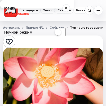
Меню
×
Концерты
Театр
Стендап
Выставки
Квест
Астрахань
Концерты
Астрахань
Причал №1
События
Тур на лотосовые по
Ночной режим
☀
☾
Театр
Стендап
Выставки
Квесты
Экскурсии
Спорт
События