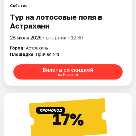
Событие
Тур на лотосовые поля в
Города
Астрахани
Площадки
28 июля 2026
• вторник • 12:30
Артисты
Город:
Астрахань
Площадка:
Причал №1
Рейтинги
Билеты со скидкой
на Kassir.ru
ПРОМОКОД
17%