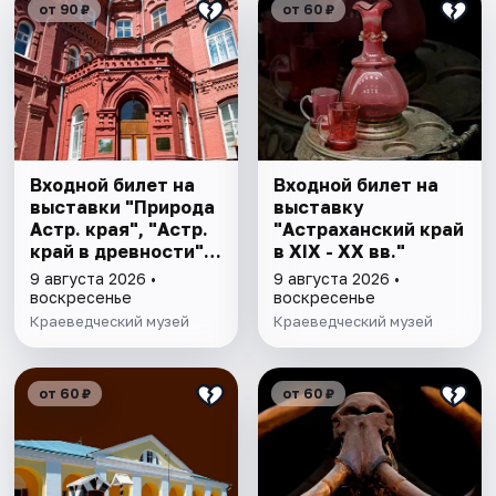
от 90 ₽
от 60 ₽
Входной билет на
Входной билет на
выставки "Природа
выставку
Астр. края", "Астр.
"Астраханский край
край в древности",
в XIX - XX вв."
"Заселение Астр.
9 августа 2026 •
9 августа 2026 •
края"
воскресенье
воскресенье
Краеведческий музей
Краеведческий музей
от 60 ₽
от 60 ₽