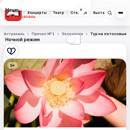
Меню
×
Концерты
Театр
Стендап
Выставки
Квест
Астрахань
Концерты
Астрахань
Причал № 1
Экскурсии
Тур на лотосовые 
Ночной режим
☀
☾
Театр
Стендап
0+
Выставки
Квесты
Экскурсии
Спорт
События