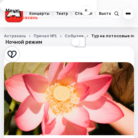
Меню
×
Концерты
Театр
Стендап
Выставки
Квест
Астрахань
Концерты
Астрахань
Причал №1
События
Тур на лотосовые по
Ночной режим
☀
☾
Театр
Стендап
Выставки
Квесты
Экскурсии
Спорт
События