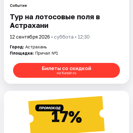
Событие
Тур на лотосовые поля в
Города
Астрахани
Площадки
12 сентября 2026
• суббота • 12:30
Артисты
Город:
Астрахань
Площадка:
Причал №1
Рейтинги
Билеты со скидкой
на Kassir.ru
ПРОМОКОД
17%