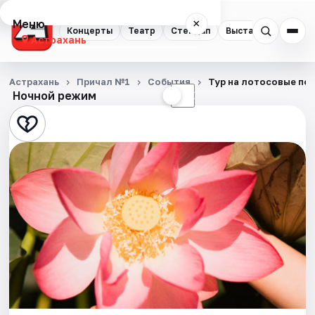
Меню
×
Концерты
Театр
Стендап
Выставки
Квест
Астрахань
Концерты
Астрахань
Причал №1
События
Тур на лотосовые по
Ночной режим
☀
☾
Театр
Стендап
Выставки
Квесты
Экскурсии
Спорт
События