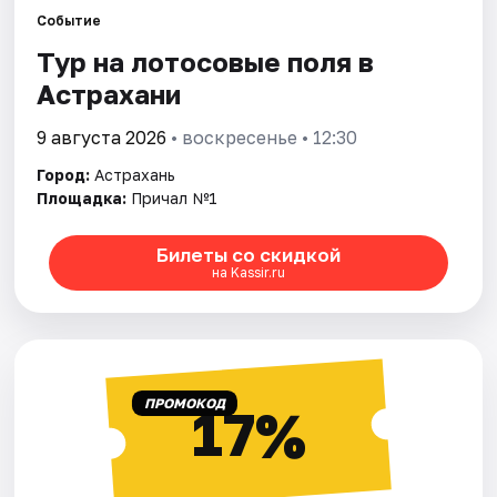
Событие
Тур на лотосовые поля в
Города
Астрахани
Площадки
9 августа 2026
• воскресенье • 12:30
Артисты
Город:
Астрахань
Площадка:
Причал №1
Рейтинги
Билеты со скидкой
на Kassir.ru
ПРОМОКОД
17%