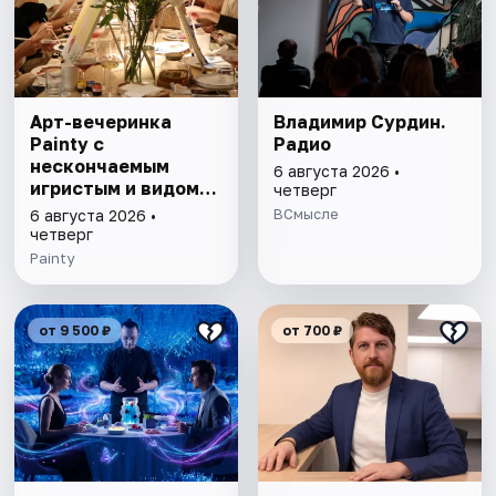
Арт-вечеринка
Владимир Сурдин.
Painty с
Радио
нескончаемым
6 августа 2026 •
игристым и видом
четверг
на Театр им. Андрея
ВСмысле
6 августа 2026 •
Миронова
четверг
Painty
от 9 500 ₽
от 700 ₽