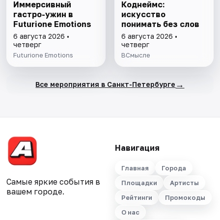
Иммерсивный
Коднеймс:
гастро-ужин в
искусство
Futurione Emotions
понимать без слов
6 августа 2026 •
6 августа 2026 •
четверг
четверг
Futurione Emotions
ВСмысле
→
Все мероприятия в Санкт-Петербурге
Навигация
Главная
Города
Самые яркие события в
Площадки
Артисты
вашем городе.
Рейтинги
Промокоды
О нас