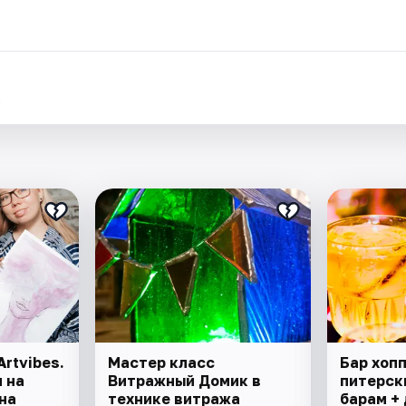
.
rtvibes.
Мастер класс
Бар хопп
 на
Витражный Домик в
питерски
на
технике витража
барам +