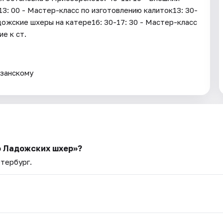
13: 00 - Мастер-класс по изготовлению калиток13: 30-
адожские шхеры на катере16: 30-17: 30 - Мастер-класс
е к ст.
азанскому
о Ладожских шхер»?
етербург.