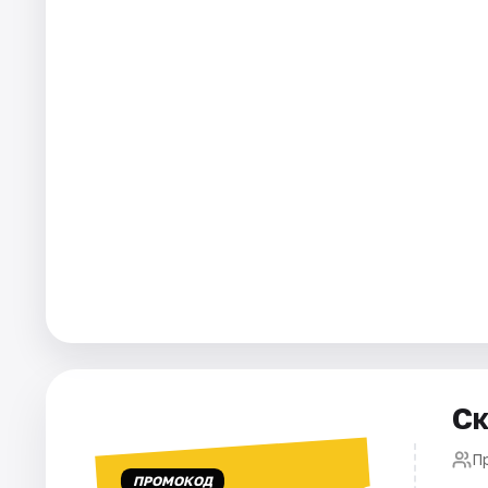
Города
Площадки
Артисты
Рейтинги
Ск
П
ПРОМОКОД