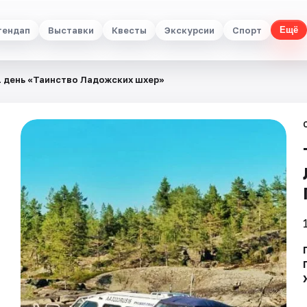
тендап
Выставки
Квесты
Экскурсии
Спорт
Ещё
1 день «Таинство Ладожских шхер»