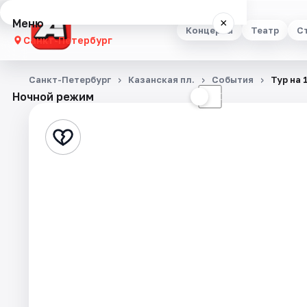
Меню
×
Концерты
Театр
С
Санкт-Петербург
Концерты
Санкт-Петербург
Казанская пл.
События
Тур на 
Ночной режим
☀
☾
Театр
Стендап
Выставки
Квесты
Экскурсии
Спорт
События