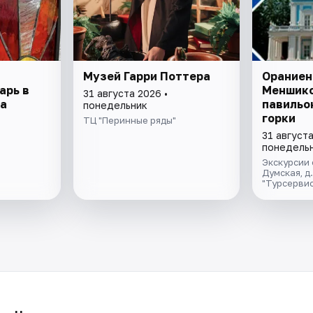
Музей Гарри Поттера
Ораниен
арь в
Меншико
31 августа 2026 •
а
павильо
понедельник
горки
ТЦ "Перинные ряды"
31 августа
понедель
Экскурсии 
Думская, д
"Турсервис