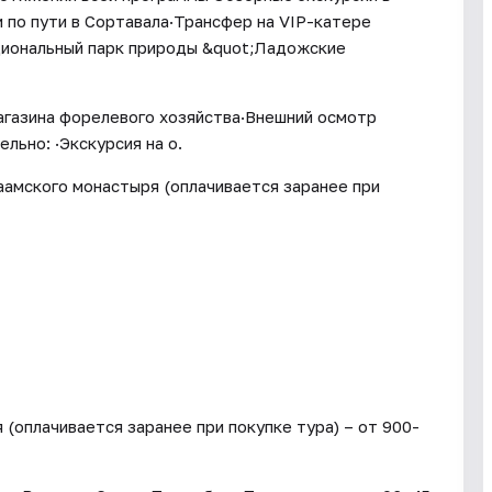
 по пути в Сортавала·Трансфер на VIP-катере
ациональный парк природы &quot;Ладожские
газина форелевого хозяйства·Внешний осмотр
ьно: ·Экскурсия на о.
аамского монастыря (оплачивается заранее при
(оплачивается заранее при покупке тура) – от 900-