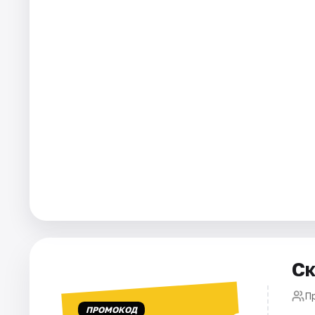
Города
Площадки
Артисты
Рейтинги
Ск
П
ПРОМОКОД