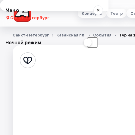
Меню
×
Концерты
Театр
С
Санкт-Петербург
Концерты
Санкт-Петербург
Казанская пл.
События
Тур на 
Ночной режим
☀
☾
Театр
Стендап
Выставки
Квесты
Экскурсии
Спорт
События