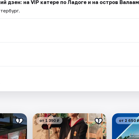
ий дзен: на VIP катере по Ладоге и на остров Валаа
етербург.
.
от 1 390 ₽
от 2 650 