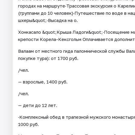
городах на маршруте·Трассовая экскурсия о Карелии
(группами до 10 человек)·Путешествие по воде в н
шхеры&quot;·Высадка на о.
Хонкасало &quot;Крыша Ладоги&quot;·Посещение ма
крепости Корела-Кексгольм Оплачивается дополнител
Валаам от местного гида паломнической службы Вал
покупке тура): от 1700 руб.
/чел.
— взрослые, 1400 руб.
/чел.
— дети до 12 лет.
·Комплексный обед в трапезной мужского монастыря 
1000 руб.