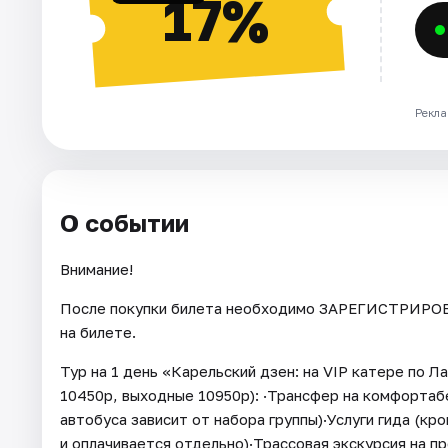
17%
Рекла
О событии
Внимание!
После покупки билета необходимо ЗАРЕГИСТРИРОВА
на билете.
Тур на 1 день «Карельский дзен: на VIP катере по Л
10450р, выходные 10950р): ·Трансфер на комфортаб
автобуса зависит от набора группы)·Услуги гида (кр
и оплачивается отдельно)·Трассовая экскурсия на п