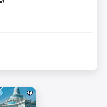
м»?
₽