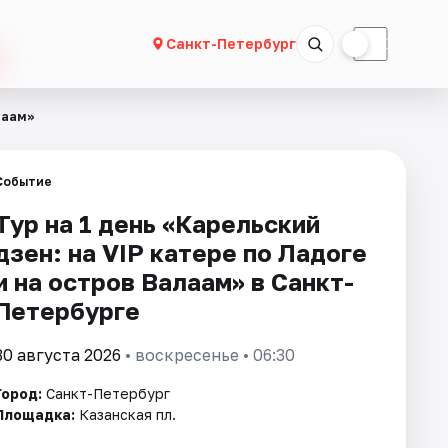
☀
☾
Санкт-Петербург
лаам»
Событие
Тур на 1 день «Карельский
дзен: на VIP катере по Ладоге
и на остров Валаам» в Санкт-
Петербурге
30 августа 2026
• воскресенье • 06:30
Город:
Санкт-Петербург
Площадка:
Казанская пл.