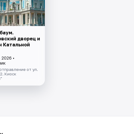
баум.
вский дворец и
н Катальной
 2026 •
ник
отправление от ул.
.2. Киоск
"