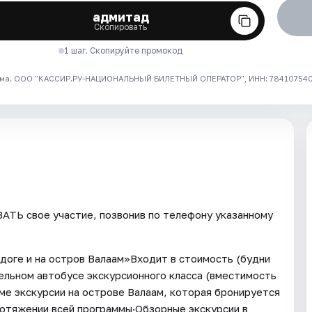
адмитад
Скопировать
1 шаг. Скопируйте промокод
ма. ООО "КАССИР.РУ-НАЦИОНАЛЬНЫЙ БИЛЕТНЫЙ ОПЕРАТОР", ИНН: 7841075409
ТЬ свое участие, позвонив по телефону указанному
адоге и на остров Валаам»Входит в стоимость (будни
ельном автобусе экскурсионного класса (вместимость
оме экскурсии на острове Валаам, которая бронируется
ротяжении всей программы·Обзорные экскурсии в