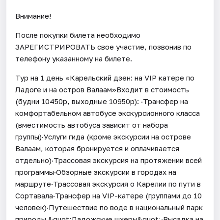
Внимание!
После покупки билета необходимо
ЗАРЕГИСТРИРОВАТЬ свое участие, позвонив по
телефону указанному на билете.
Тур на 1 день «Карельский дзен: на VIP катере по
Ладоге и на остров Валаам»Входит в стоимость
(будни 10450р, выходные 10950р): ·Трансфер на
комфортабельном автобусе экскурсионного класса
(вместимость автобуса зависит от набора
группы)·Услуги гида (кроме экскурсии на острове
Валаам, которая бронируется и оплачивается
отдельно)·Трассовая экскурсия на протяжении всей
программы·Обзорные экскурсии в городах на
маршруте·Трассовая экскурсия о Карелии по пути в
Сортавала·Трансфер на VIP-катере (группами до 10
человек)·Путешествие по воде в национальный парк
природы &quot;Ладожские шхеры&quot;·Высадка на