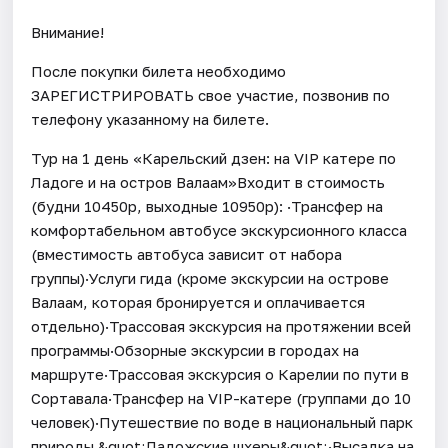
Внимание!
После покупки билета необходимо
ЗАРЕГИСТРИРОВАТЬ свое участие, позвонив по
телефону указанному на билете.
Тур на 1 день «Карельский дзен: на VIP катере по
Ладоге и на остров Валаам»Входит в стоимость
(будни 10450р, выходные 10950р): ·Трансфер на
комфортабельном автобусе экскурсионного класса
(вместимость автобуса зависит от набора
группы)·Услуги гида (кроме экскурсии на острове
Валаам, которая бронируется и оплачивается
отдельно)·Трассовая экскурсия на протяжении всей
программы·Обзорные экскурсии в городах на
маршруте·Трассовая экскурсия о Карелии по пути в
Сортавала·Трансфер на VIP-катере (группами до 10
человек)·Путешествие по воде в национальный парк
природы &quot;Ладожские шхеры&quot;·Высадка на