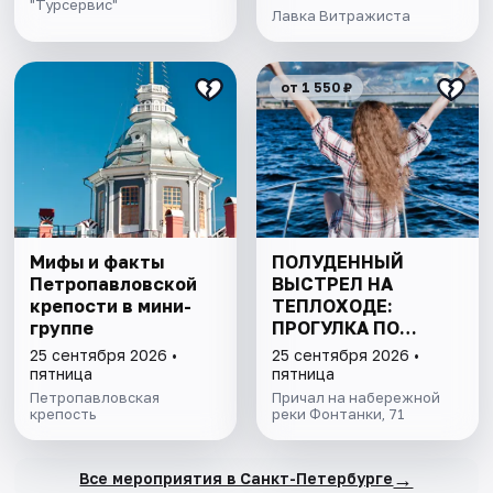
"Турсервис"
Лавка Витражиста
от 1 550 ₽
Мифы и факты
ПОЛУДЕННЫЙ
Петропавловской
ВЫСТРЕЛ НА
крепости в мини-
ТЕПЛОХОДЕ:
группе
ПРОГУЛКА ПО
КАНАЛАМ
25 сентября 2026 •
25 сентября 2026 •
ПЕТЕРБУРГА С
пятница
пятница
ДЕТЬМИ
Петропавловская
Причал на набережной
крепость
реки Фонтанки, 71
→
Все мероприятия в Санкт-Петербурге