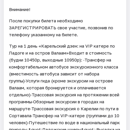
Внимание!
После покупки билета необходимо
ЗАРЕГИСТРИРОВАТЬ свое участие, позвонив по
телефону указанному на билете.
Тур на 1 день «Карельский дзен: на VIP катере по
Ладоге и на остров Валаам»Входит в стоимость
(будни 10450р, выходные 10950р): ·Трансфер на
комфортабельном автобусе экскурсионного класса
(вместимость автобуса зависит от набора
группы)·Услуги гида (кроме экскурсии на острове
Валаам, которая бронируется и оплачивается
отдельно)·Трассовая экскурсия на протяжении всей
программы·Обзорные экскурсии в городах на
маршруте·Трассовая экскурсия о Карелии по пути в
Сортавала·Трансфер на VIP-катере (группами до 10
человек)·Путешествие по воде в национальный парк
природы &quot;Ладожские шхеры&quot;·Высадка на