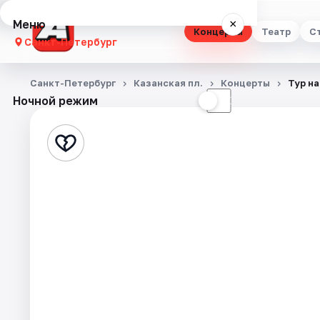
Меню
×
Концерты
Театр
С
Санкт-Петербург
Концерты
Санкт-Петербург
Казанская пл.
Концерты
Тур на
Ночной режим
☀
☾
Театр
Стендап
Выставки
Квесты
Экскурсии
Спорт
События