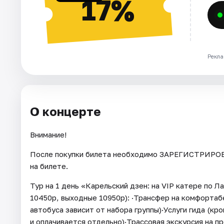
17%
Рекла
О концерте
Внимание!
После покупки билета необходимо ЗАРЕГИСТРИРОВА
на билете.
Тур на 1 день «Карельский дзен: на VIP катере по Л
10450р, выходные 10950р): ·Трансфер на комфортаб
автобуса зависит от набора группы)·Услуги гида (кр
и оплачивается отдельно)·Трассовая экскурсия на п