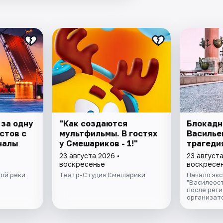
 за одну
"Как создаются
Блокадн
стов с
мультфильмы. В гостях
Василье
налы
у Смешариков - 1!"
трагеди
23 августа 2026 •
23 августа
воскресенье
воскресе
ой реки
Театр-Студия Смешарики
Начало экс
"Василеост
после реги
организат