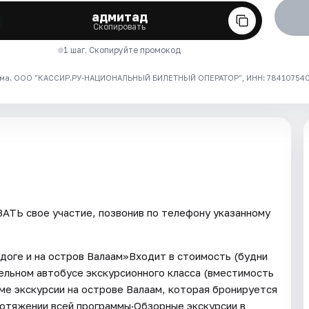
адмитад
Скопировать
1 шаг. Скопируйте промокод
ма. ООО "КАССИР.РУ-НАЦИОНАЛЬНЫЙ БИЛЕТНЫЙ ОПЕРАТОР", ИНН: 7841075409
ТЬ свое участие, позвонив по телефону указанному
адоге и на остров Валаам»Входит в стоимость (будни
ельном автобусе экскурсионного класса (вместимость
оме экскурсии на острове Валаам, которая бронируется
ротяжении всей программы·Обзорные экскурсии в