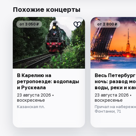
Похожие концерты
от 3 050 ₽
от 2 800 ₽
В Карелию на
Весь Петербург
ретропоезде: водопады
ночь: развод мо
и Рускеала
воды, реки и ка
23 августа 2026 •
23 августа 2026 •
воскресенье
воскресенье
Казанская пл.
Причал на набережн
Фонтанки, 71