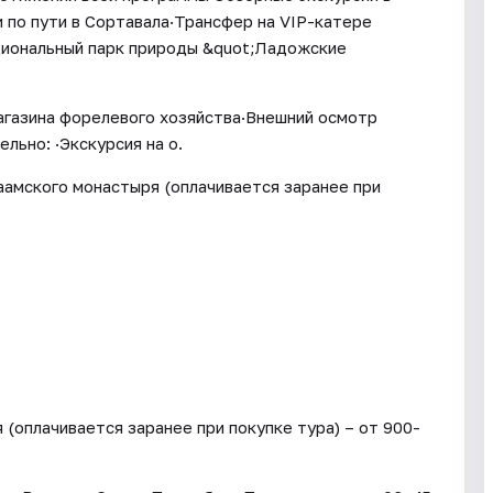
 по пути в Сортавала·Трансфер на VIP-катере
ациональный парк природы &quot;Ладожские
газина форелевого хозяйства·Внешний осмотр
ьно: ·Экскурсия на о.
аамского монастыря (оплачивается заранее при
(оплачивается заранее при покупке тура) – от 900-