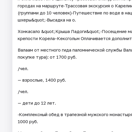
городах на маршруте·Трассовая экскурсия о Карелии
(группами до 10 человек)·Путешествие по воде в н
шхеры&quot;·Высадка на о.
Хонкасало &quot;Крыша Ладоги&quot;·Посещение ма
крепости Корела-Кексгольм Оплачивается дополнител
Валаам от местного гида паломнической службы Вал
покупке тура): от 1700 руб.
/чел.
— взрослые, 1400 руб.
/чел.
— дети до 12 лет.
·Комплексный обед в трапезной мужского монастыря 
1000 руб.