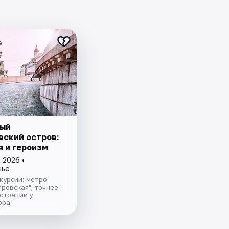
ый
вский остров:
я и героизм
 2026 •
нье
курсии: метро
ровская", точнее
страции у
ора