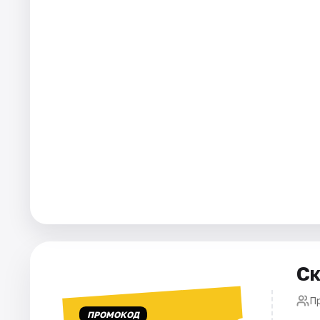
Города
Площадки
Артисты
Рейтинги
Ск
П
ПРОМОКОД