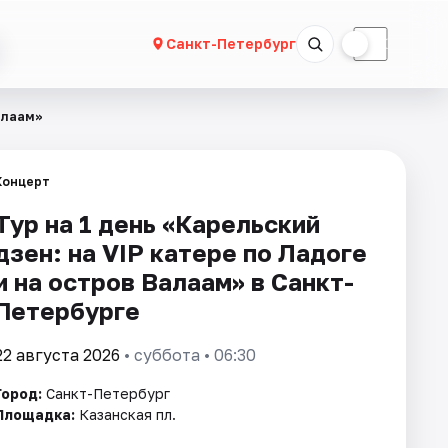
☀
☾
Санкт-Петербург
Валаам»
Концерт
Тур на 1 день «Карельский
дзен: на VIP катере по Ладоге
и на остров Валаам» в Санкт-
Петербурге
22 августа 2026
• суббота • 06:30
Город:
Санкт-Петербург
Площадка:
Казанская пл.