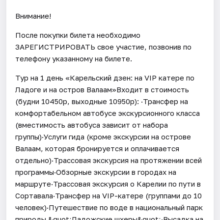
Внимание!
После покупки билета необходимо
ЗАРЕГИСТРИРОВАТЬ свое участие, позвонив по
телефону указанному на билете.
Тур на 1 день «Карельский дзен: на VIP катере по
Ладоге и на остров Валаам»Входит в стоимость
(будни 10450р, выходные 10950р): ·Трансфер на
комфортабельном автобусе экскурсионного класса
(вместимость автобуса зависит от набора
группы)·Услуги гида (кроме экскурсии на острове
Валаам, которая бронируется и оплачивается
отдельно)·Трассовая экскурсия на протяжении всей
программы·Обзорные экскурсии в городах на
маршруте·Трассовая экскурсия о Карелии по пути в
Сортавала·Трансфер на VIP-катере (группами до 10
человек)·Путешествие по воде в национальный парк
природы &quot;Ладожские шхеры&quot;·Высадка на