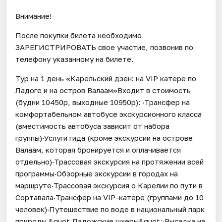
Внимание!
После покупки билета необходимо
ЗАРЕГИСТРИРОВАТЬ свое участие, позвонив по
телефону указанному на билете.
Тур на 1 день «Карельский дзен: на VIP катере по
Ладоге и на остров Валаам»Входит в стоимость
(будни 10450р, выходные 10950р): ·Трансфер на
комфортабельном автобусе экскурсионного класса
(вместимость автобуса зависит от набора
группы)·Услуги гида (кроме экскурсии на острове
Валаам, которая бронируется и оплачивается
отдельно)·Трассовая экскурсия на протяжении всей
программы·Обзорные экскурсии в городах на
маршруте·Трассовая экскурсия о Карелии по пути в
Сортавала·Трансфер на VIP-катере (группами до 10
человек)·Путешествие по воде в национальный парк
природы &quot;Ладожские шхеры&quot;·Высадка на