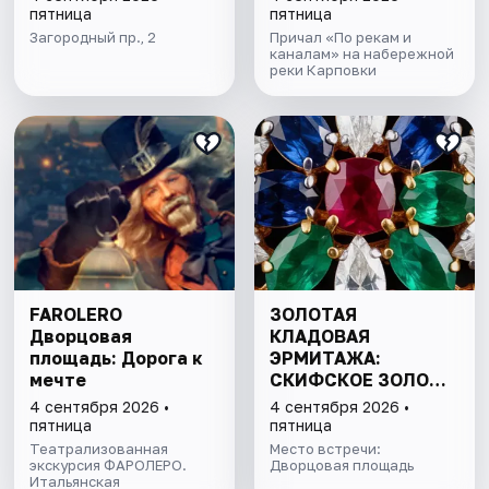
ПАРАДНАЯ НЕВА
пятница
пятница
Загородный пр., 2
Причал «По рекам и
каналам» на набережной
реки Карповки
FAROLERO
ЗОЛОТАЯ
Дворцовая
КЛАДОВАЯ
площадь: Дорога к
ЭРМИТАЖА:
мечте
СКИФСКОЕ ЗОЛОТО
И СОКРОВИЩА
4 сентября 2026 •
4 сентября 2026 •
ИМПЕРАТОРСКОЙ
пятница
пятница
КОЛЛЕКЦИИ
Театрализованная
Место встречи:
экскурсия ФАРОЛЕРО.
Дворцовая площадь
Итальянская