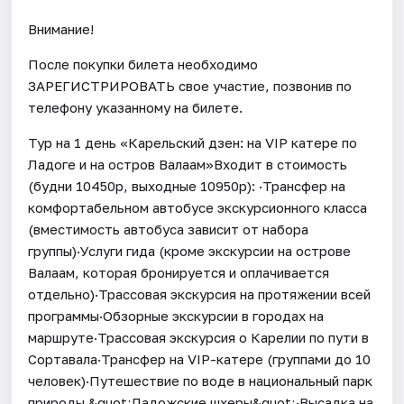
Внимание!
После покупки билета необходимо
ЗАРЕГИСТРИРОВАТЬ свое участие, позвонив по
телефону указанному на билете.
Тур на 1 день «Карельский дзен: на VIP катере по
Ладоге и на остров Валаам»Входит в стоимость
(будни 10450р, выходные 10950р): ·Трансфер на
комфортабельном автобусе экскурсионного класса
(вместимость автобуса зависит от набора
группы)·Услуги гида (кроме экскурсии на острове
Валаам, которая бронируется и оплачивается
отдельно)·Трассовая экскурсия на протяжении всей
программы·Обзорные экскурсии в городах на
маршруте·Трассовая экскурсия о Карелии по пути в
Сортавала·Трансфер на VIP-катере (группами до 10
человек)·Путешествие по воде в национальный парк
природы &quot;Ладожские шхеры&quot;·Высадка на