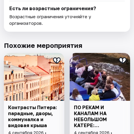
Есть ли возрастные ограничения?
Возрастные ограничения уточняйте у
организаторов.
Похожие мероприятия
Контрасты Питера:
ПО РЕКАМ И
парадные, дворы,
КАНАЛАМ НА
коммуналка и
НЕБОЛЬШОМ
видовая крыша
КАТЕРЕ:
ПЕТРОГРАДКА И
4 сентября 2026 •
4 сентября 2026 •