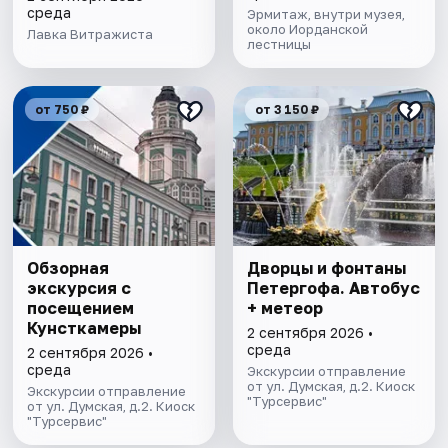
среда
Эрмитаж, внутри музея,
около Иорданской
Лавка Витражиста
лестницы
от 750 ₽
от 3 150 ₽
Обзорная
Дворцы и фонтаны
экскурсия с
Петергофа. Автобус
посещением ​
+ метеор
Кунсткамеры
2 сентября 2026 •
среда
2 сентября 2026 •
среда
Экскурсии отправление
от ул. Думская, д.2. Киоск
Экскурсии отправление
"Турсервис"
от ул. Думская, д.2. Киоск
"Турсервис"