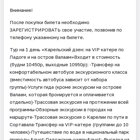
Внимание!
После покупки билета необходимо
ЗАРЕГИСТРИРОВАТЬ свое участие, позвонив по
телефону указанному на билете.
Тур на 1 день «Карельский дзен: на VIP катере по
Ладоге и на остров Валаам»Входит в стоимость
(будни 10450р, выходные 10950р): ·Трансфер на
комфортабельном автобусе экскурсионного класса
(вместимость автобуса зависит от набора
группы)·Услуги гида (кроме экскурсии на острове
Валаам, которая бронируется и оплачивается
отдельно)·Трассовая экскурсия на протяжении всей
программы·Обзорные экскурсии в городах на
маршруте·Трассовая экскурсия о Карелии по пути в
Сортавала·Трансфер на VIP-катере (группами до 10
человек)·Путешествие по воде в национальный парк
природы &quot;Ладожские шхеры&quot;·Высадка на