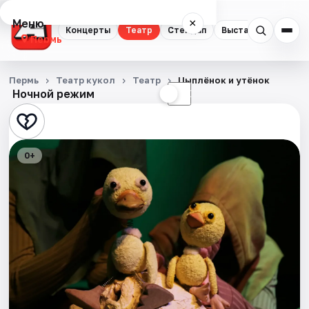
Меню
×
Концерты
Театр
Стендап
Выставки
Квест
Пермь
Концерты
Пермь
Театр кукол
Театр
Цыплёнок и утёнок
Ночной режим
☀
☾
Театр
Стендап
0+
Выставки
Квесты
Экскурсии
Спорт
События