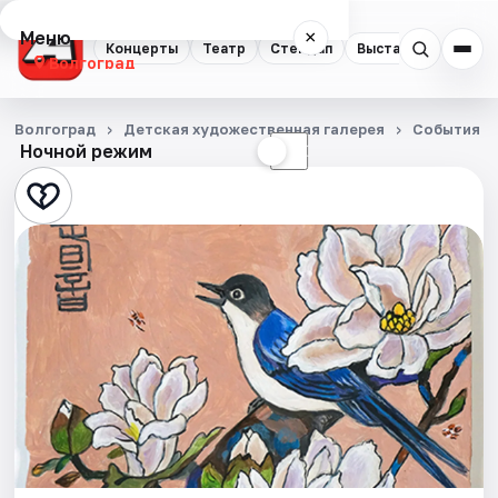
Меню
×
Концерты
Театр
Стендап
Выставки
Квест
Волгоград
Концерты
Волгоград
Детская художественная галерея
События
Ночной режим
☀
☾
Театр
Стендап
Выставки
Квесты
Экскурсии
Спорт
События