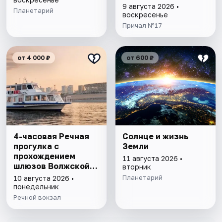
ГЭС
9 августа 2026 •
Планетарий
воскресенье
Причал №17
от 4 000 ₽
от 600 ₽
4-часовая Речная
Солнце и жизнь
прогулка с
Земли
прохождением
11 августа 2026 •
шлюзов Волжской
вторник
ГЭС
Планетарий
10 августа 2026 •
понедельник
Речной вокзал