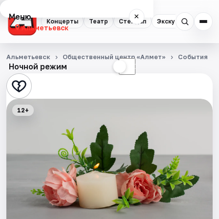
Меню
×
Концерты
Театр
Стендап
Экскурсии
Альметьевск
Концерты
Альметьевск
Общественный центр «Алмет»
События
Ночной режим
☀
☾
Театр
Стендап
12+
Экскурсии
События
Города
Площадки