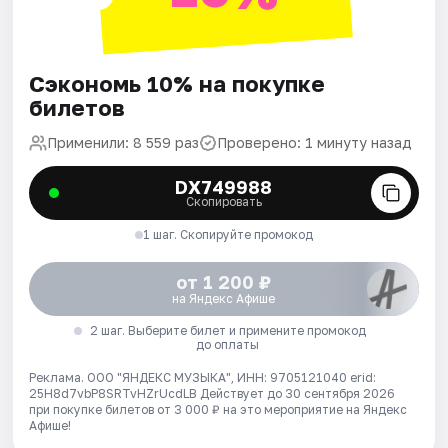
Сэкономь 10% на покупке
билетов
Применили: 8 559 раз
Проверено: 1 минуту назад
DX749988
Скопировать
1 шаг. Скопируйте промокод
от 1 200 ₽
на Яндекс Афише
2 шаг. Выберите билет и примените промокод
до оплаты
Реклама. ООО "ЯНДЕКС МУЗЫКА", ИНН: 9705121040 erid:
25H8d7vbP8SRTvHZrUcdLB
Действует до 30 сентября 2026
при покупке билетов от 3 000 ₽ на это мероприятие на Яндекс
Афише!