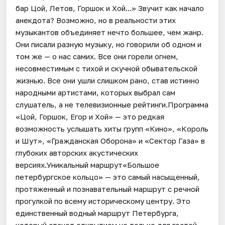
бар Цой, Летов, Горшок и Хой...» Звучит как начало
анекдота? Возможно, но в реальности этих
музыкантов объединяет нечто большее, чем жанр.
Они писали разную музыку, но говорили об одном и
том же — о нас самих. Все они горели огнем,
несовместимым с тихой и скучной обывательской
жизнью. Все они ушли слишком рано, став истинно
народными артистами, которых выбрал сам
слушатель, а не телевизионные рейтинги.Программа
«Цой, Горшок, Егор и Хой» — это редкая
возможность услышать хиты групп «Кино», «Король
и Шут», «Гражданская Оборона» и «Сектор Газа» в
глубоких авторских акустических
версиях.Уникальный маршрут«Большое
петербургское кольцо» — это самый насыщенный,
протяженный и познавательный маршрут с речной
прогулкой по всему историческому центру. Это
единственный водный маршрут Петербурга,
который станет открытием не только для гостей