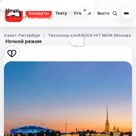
Меню
×
Концерты
Театр
Стендап
Выставки
Квест
Санкт-Петербург
Концерты
Санкт-Петербург
Теплоход-клуб ROCK HIT NEVA (Москва 1
Ночной режим
☀
☾
Театр
Стендап
Выставки
Квесты
Экскурсии
Спорт
События