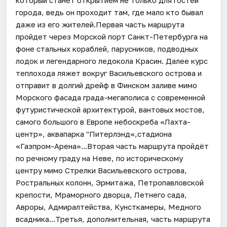
города, ведь он проходит там, где мало кто бывал
даже из его жителей.Первая часть маршрута
пройдет через Морской порт Санкт-Петербурга на
фоне стальных кораблей, парусников, подводных
лодок и легендарного ледокола Красин. Далее курс
теплохода ляжет вокруг Васильевского острова и
отправит в долгий дрейф в Финском заливе мимо
Морского фасада града-мегаполиса с современной
футуристической архитектурой, вантовых мостов,
самого большого в Европе небоскреба «Лахта-
центр», аквапарка "Питерлэнд«,стадиона
«Газпром-Арена»...Вторая часть маршрута пройдёт
по речному граду на Неве, по историческому
центру мимо Стрелки Васильевского острова,
Ростральных колонн, Эрмитажа, Петропавловской
крепости, Мраморного дворца, Летнего сада,
Авроры, Адмиралтейства, Кунсткамеры, Медного
всадника...Третья, дополнительная, часть маршрута