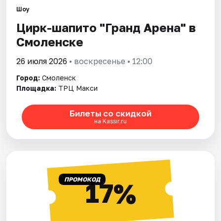
Города
Шоу
Цирк-шапито "Гранд Арена" в
Площадки
Смоленске
Артисты
26 июля 2026
• воскресенье • 12:00
Рейтинги
Город:
Смоленск
Площадка:
ТРЦ Макси
Билеты со скидкой
на Kassir.ru
ПРОМОКОД
17%