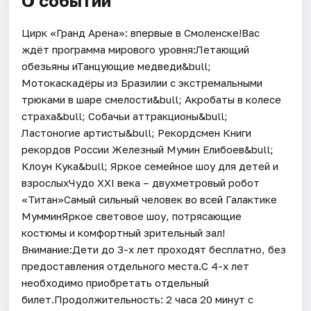
О событии
Цирк «Гранд Арена»: впервые в Смоленске!Вас
ждёт программа мирового уровня:Летающий
обезьяны иТанцующие медведи&bull;
Мотокаскадёры из Бразилии с экстремальными
трюками в шаре смелости&bull; Акробаты в колесе
страха&bull; Собачьи аттракционы&bull;
Ластоногие артисты&bull; Рекордсмен Книги
рекордов России Железный Мумин Елибоев&bull;
Клоун Кука&bull; Яркое семейное шоу для детей и
взрослыхЧудо XXI века – двухметровый робот
«Титан»Самый сильный человек во всей Галактике
МумминЯркое световое шоу, потрясающие
костюмы и комфортный зрительный зал!
Внимание:Дети до 3-х лет проходят бесплатно, без
предоставления отдельного места.С 4-х лет
необходимо приобретать отдельный
билет.Продолжительность: 2 часа 20 минут с