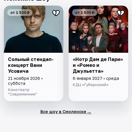
от 1 500 ₽
от 1 500 ₽
Сольный стендап-
«Нотр Дам де Пари»
концерт Вани
и «Ромео и
Усовича
Джульетта»
21 ноября 2026 •
6 января 2027 • среда
суббота
КДЦ «Губернский»
Кинотеатр
"Современник"
→
Все шоу в Смоленске