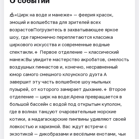
О событии
🎪«Цирк на воде и манеже» — феерия красок,
эмоций и волшебства для зрителей всех
возрастовПогрузитесь в захватывающее яркое
шоу, где гармонично переплетаются классика
циркового искусства и современные водные
спектакли.🔹 Первое отделение — классический
манеж:Вы увидите мастерство акробатов, смелость
воздушных гимнастов и, конечно, несравненный
юмор самого смешного клоунского дуэта А
завершит эту часть волшебное шоу мыльных
пузырей, от которого замирает дыхание.🔹 Второе
отделение — цирк на воде:Арена превращается в
большой бассейн с водой под открытым куполом,
где в волнах танцуют очаровательные морские
котики, а мадагаскарские пингвины удивляют своей
ловкостью и харизмой. Вас ждут встречи с
экзотикой — дикобразами и весёлыми енотами, чьи