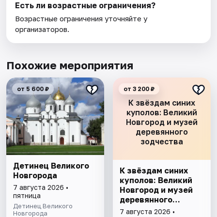
Есть ли возрастные ограничения?
Возрастные ограничения уточняйте у
организаторов.
Похожие мероприятия
от 5 600 ₽
от 3 200 ₽
К звёздам синих
куполов: Великий
Новгород и музей
деревянного
зодчества
Детинец Великого
К звёздам синих
Новгорода
куполов: Великий
7 августа 2026 •
Новгород и музей
пятница
деревянного
Детинец Великого
зодчества
7 августа 2026 •
Новгорода