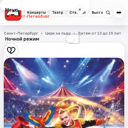
Меню
×
Концерты
Театр
Стендап
Выставки
Квест
Санкт-Петербург
Концерты
Санкт-Петербург
Цирк на льду
Детям от 12 до 15 лет
Ночной режим
☀
☾
Театр
Стендап
Выставки
Квесты
Экскурсии
Спорт
События